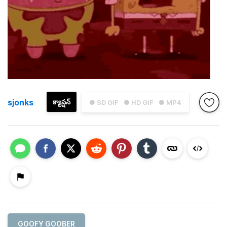
sjonks
క్యాప్షన్
● SD GIF
● HD GIF
● MP4
GOOFY GOOBER