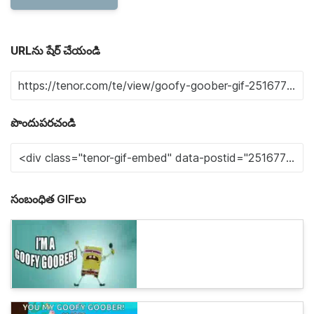
URLను షేర్ చేయండి
పొందుపరచండి
సంబంధిత GIFలు