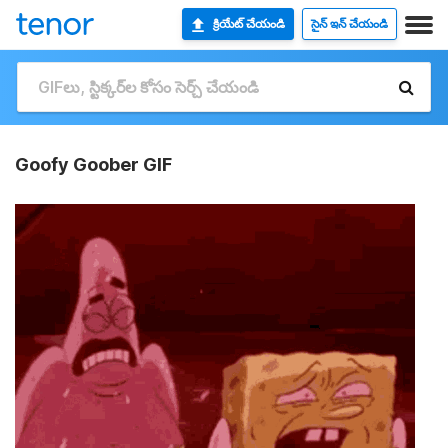
క్రియేట్ చేయండి
సైన్ ఇన్ చేయండి
Goofy Goober GIF