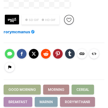
క్యాప్షన్
● SD GIF
● HD GIF
rorymcmanus
GOOD MORNING
MORNING
CEREAL
BREAKFAST
MARNIN
RORYWITHANR