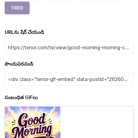
TIRED
URLను షేర్ చేయండి
పొందుపరచండి
సంబంధిత GIFలు