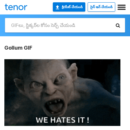
క్రియేట్ చేయండి
సైన్ ఇన్ చేయండి
Gollum GIF