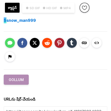
క్యాప్షన్
● SD GIF
● HD GIF
● MP4
S
snow_man999
GOLLUM
URLను షేర్ చేయండి