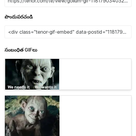
పొందుపరచండి
సంబంధిత GIFలు