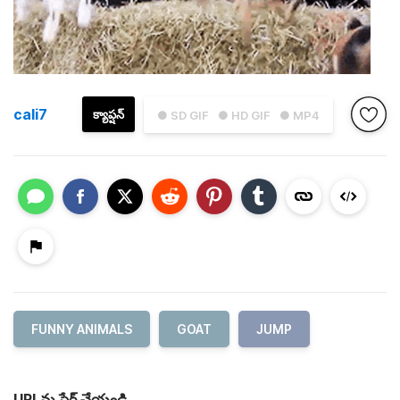
cali7
క్యాప్షన్
● SD GIF
● HD GIF
● MP4
FUNNY ANIMALS
GOAT
JUMP
URLను షేర్ చేయండి