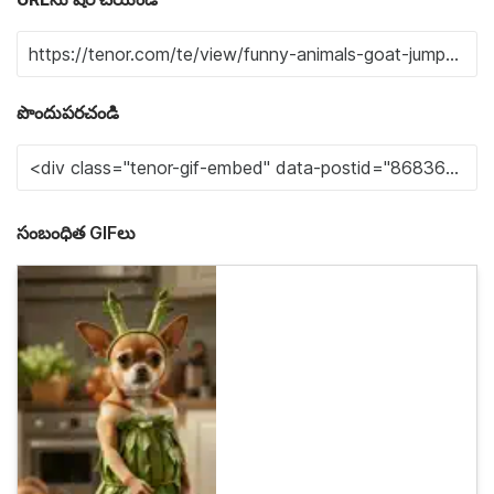
పొందుపరచండి
సంబంధిత GIFలు