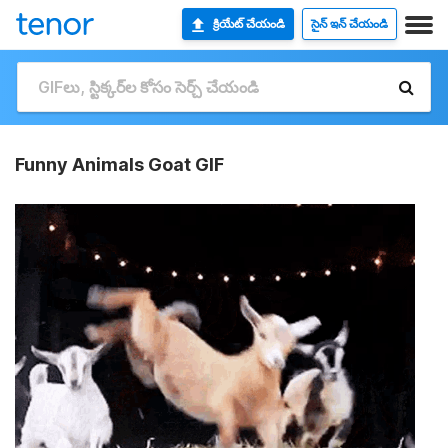
క్రియేట్ చేయండి
సైన్ ఇన్ చేయండి
Funny Animals Goat GIF