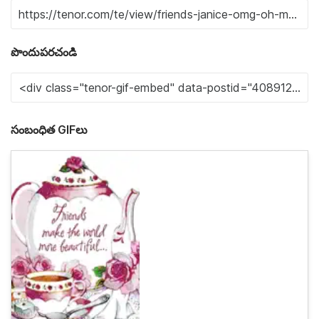
పొందుపరచండి
సంబంధిత GIFలు