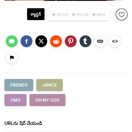
క్యాప్షన్
● SD GIF
● HD GIF
● MP4
FRIENDS
JANICE
OMG
OH MY GOD
URLను షేర్ చేయండి