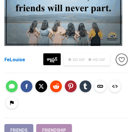
FeLouise
క్యాప్షన్
● SD GIF
● HD GIF
FRIENDS
FRIENDSHIP