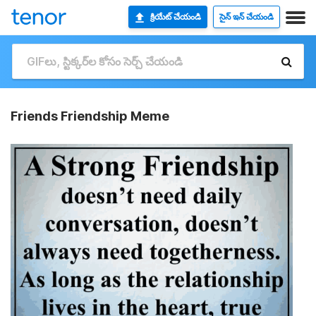
క్రియేట్ చేయండి
సైన్ ఇన్ చేయండి
Friends Friendship Meme