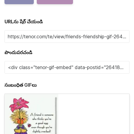
URLను షేర్ చేయండి
పొందుపరచండి
సంబంధిత GIFలు