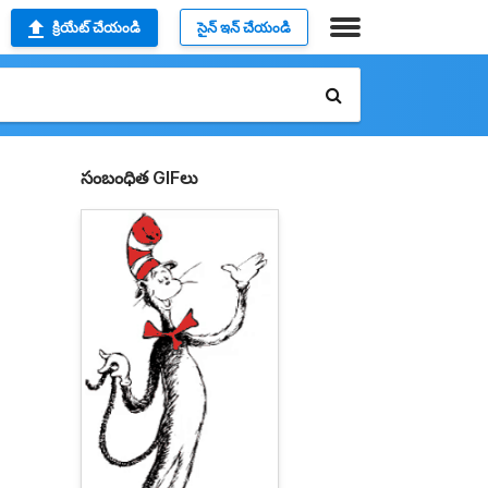
క్రియేట్ చేయండి
సైన్ ఇన్ చేయండి
సంబంధిత GIFలు