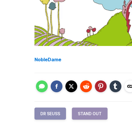
NobleDame
DR SEUSS
STAND OUT