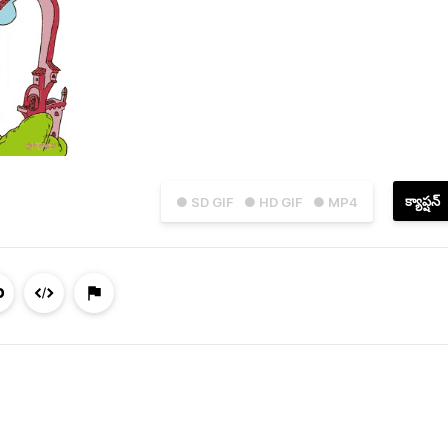
క్యాప్షన్
● SD GIF
● HD GIF
● MP4