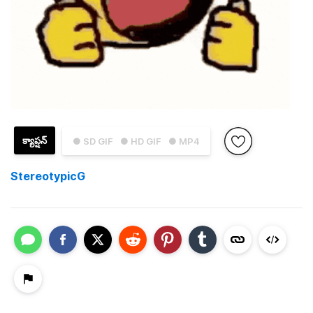
క్యాప్షన్
● SD GIF
● HD GIF
● MP4
StereotypicG