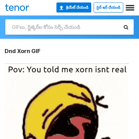
క్రియేట్ చేయండి
సైన్ ఇన్ చేయండి
Dnd Xorn GIF