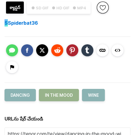
క్యాప్షన్
● SD GIF
● HD GIF
● MP4
S
Spiderbat36
DANCING
IN THE MOOD
WINE
URLను షేర్ చేయండి