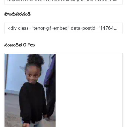
పొందుపరచండి
సంబంధిత GIFలు