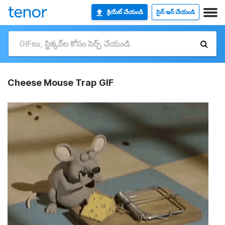
క్రియేట్ చేయండి
సైన్ ఇన్ చేయండి
Cheese Mouse Trap GIF