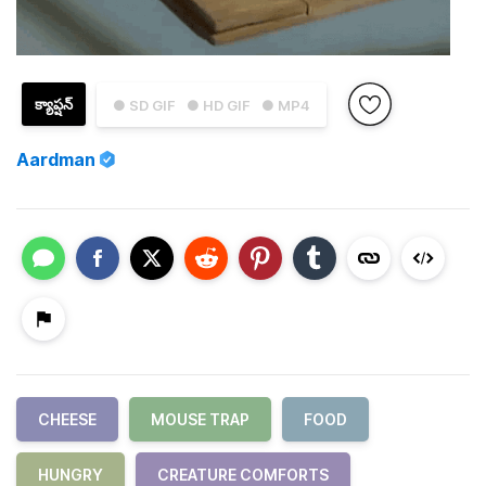
క్యాప్షన్
● SD GIF
● HD GIF
● MP4
Aardman
CHEESE
MOUSE TRAP
FOOD
HUNGRY
CREATURE COMFORTS