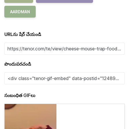
AARDMAN
URLను షేర్ చేయండి
పొందుపరచండి
సంబంధిత GIFలు