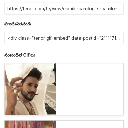
పొందుపరచండి
సంబంధిత GIFలు