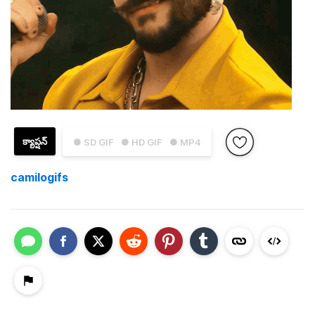
క్యాప్షన్
● SD GIF
● HD GIF
● MP4
camilogifs