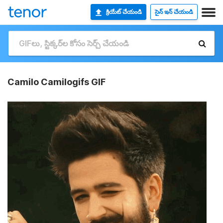
క్రియేట్ చేయండి
సైన్ ఇన్ చేయండి
Camilo Camilogifs GIF