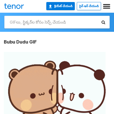
క్రియేట్ చేయండి
సైన్ ఇన్ చేయండి
Bubu Dudu GIF