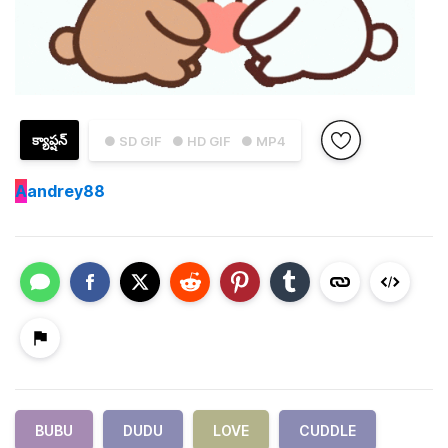
క్యాప్షన్
● SD GIF
● HD GIF
● MP4
A
andrey88
BUBU
DUDU
LOVE
CUDDLE