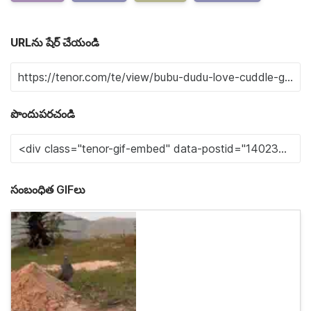
URLను షేర్ చేయండి
పొందుపరచండి
సంబంధిత GIFలు