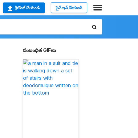
క్రియేట్ చేయండి
సైన్ ఇన్ చేయండి
సంబంధిత GIFలు