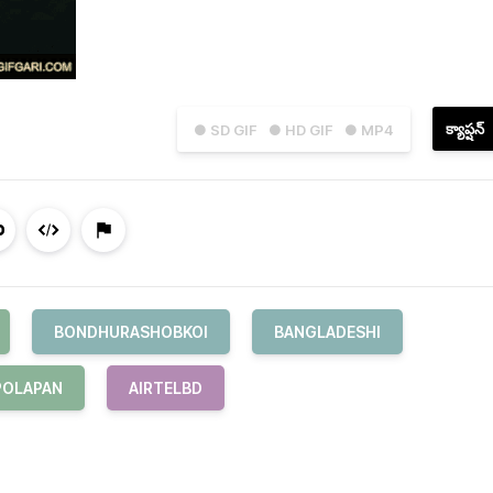
క్యాప్షన్
● SD GIF
● HD GIF
● MP4
BONDHURASHOBKOI
BANGLADESHI
POLAPAN
AIRTELBD