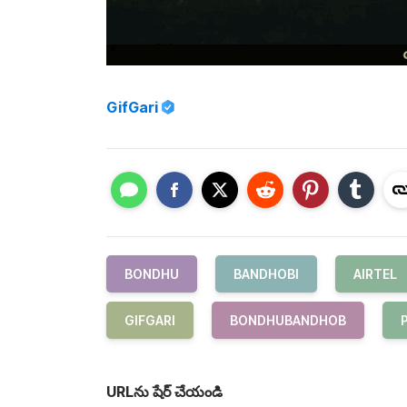
GifGari
BONDHU
BANDHOBI
AIRTEL
GIFGARI
BONDHUBANDHOB
URLను షేర్ చేయండి