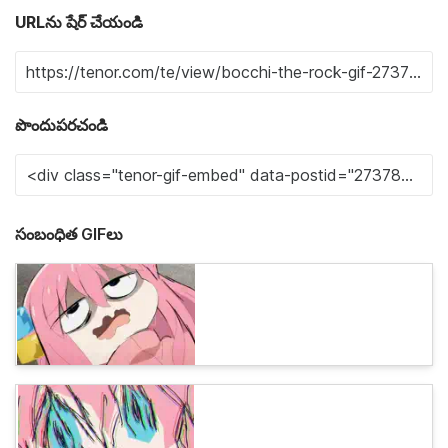
URLను షేర్ చేయండి
పొందుపరచండి
సంబంధిత GIFలు