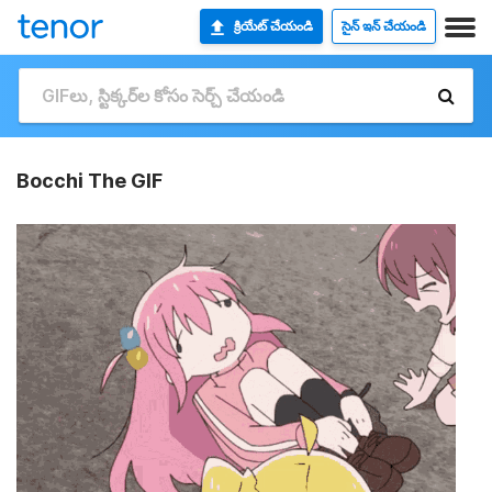
క్రియేట్ చేయండి
సైన్ ఇన్ చేయండి
Bocchi The GIF