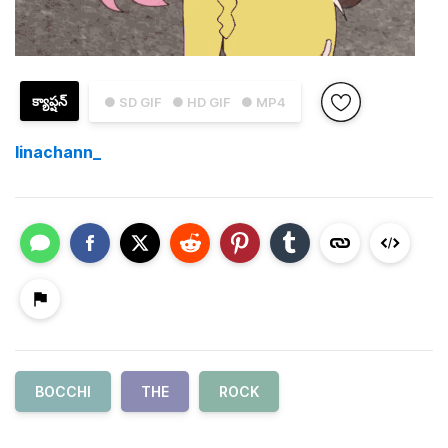
క్యాప్షన్
● SD GIF
● HD GIF
● MP4
linachann_
BOCCHI
THE
ROCK