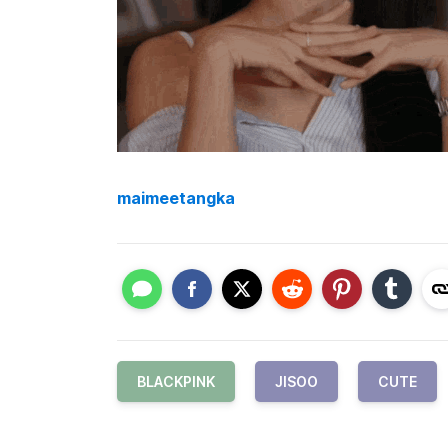
maimeetangka
BLACKPINK
JISOO
CUTE