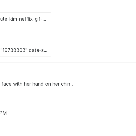
 face with her hand on her chin .
9 PM