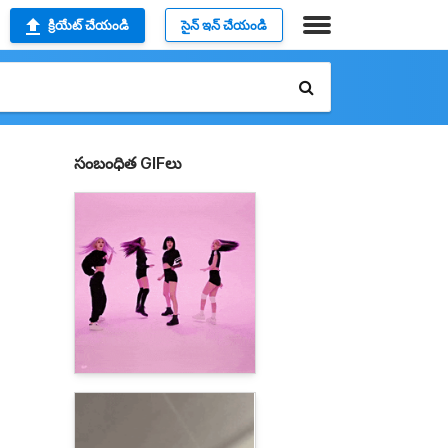
క్రియేట్ చేయండి
సైన్ ఇన్ చేయండి
సంబంధిత GIFలు