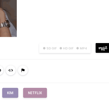
క్యాప్షన్
● SD GIF
● HD GIF
● MP4
KIM
NETFLIX