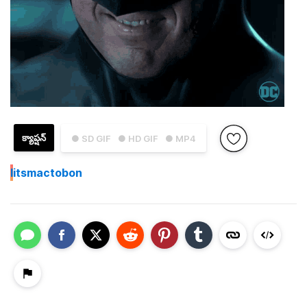
క్యాప్షన్
● SD GIF
● HD GIF
● MP4
I
itsmactobon