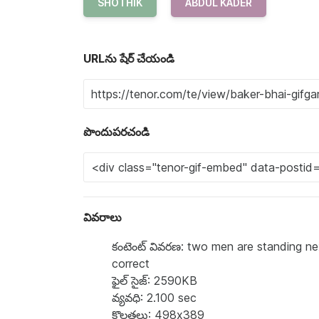
SHOTHIK
ABDUL KADER
URLను షేర్ చేయండి
పొందుపరచండి
వివరాలు
కంటెంట్ వివరణ: two men are standing ne
correct
ఫైల్ సైజ్: 2590KB
వ్యవధి: 2.100 sec
కొలతలు: 498x389