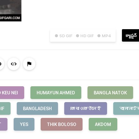
క్యాప్షన్
● SD GIF
● HD GIF
● MP4
 KEU NEI
HUMAYUN AHMED
BANGLA NATOK
IF
BANGLADESH
কোথাওকেউনেই
বাংলানাট
T
YES
THIK BOLOSO
AKDOM