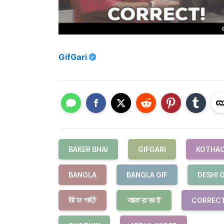
GifGari
BAKER BHAI
GIFGARI
KOTHAO
BANGLA
BANGLA GIF
DESHI G
জিফগাড়ি
বাকেরভাই
CORREC