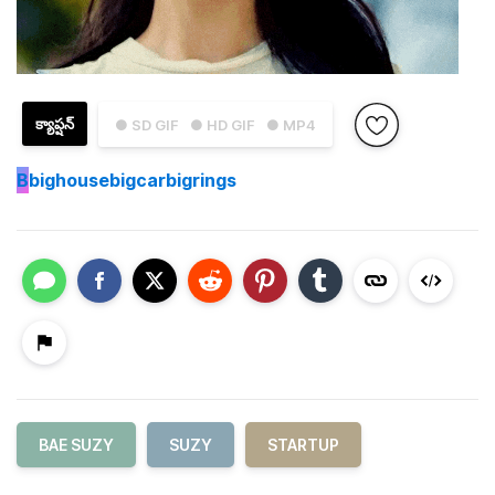
క్యాప్షన్
● SD GIF
● HD GIF
● MP4
B
bighousebigcarbigrings
BAE SUZY
SUZY
STARTUP