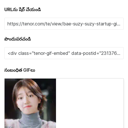
URLను షేర్ చేయండి
పొందుపరచండి
సంబంధిత GIFలు