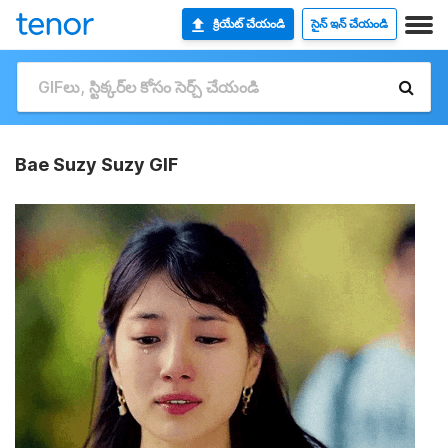
క్రియేట్ చేయండి
సైన్ ఇన్ చేయండి
Bae Suzy Suzy GIF