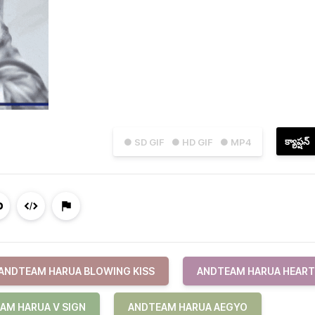
క్యాప్షన్
● SD GIF
● HD GIF
● MP4
ANDTEAM HARUA BLOWING KISS
ANDTEAM HARUA HEART
AM HARUA V SIGN
ANDTEAM HARUA AEGYO