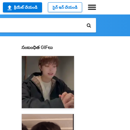
క్రియేట్ చేయండి
సైన్ ఇన్ చేయండి
సంబంధిత GIFలు