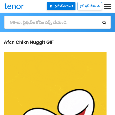
క్రియేట్ చేయండి
సైన్ ఇన్ చేయండి
Afcn Chikn Nuggit GIF