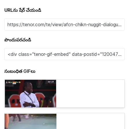
URLను షేర్ చేయండి
పొందుపరచండి
సంబంధిత GIFలు