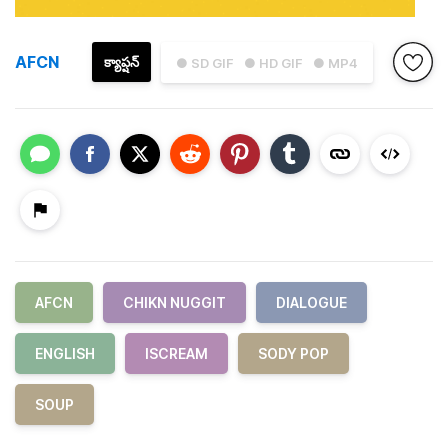
AFCN
క్యాప్షన్
● SD GIF
● HD GIF
● MP4
AFCN
CHIKN NUGGIT
DIALOGUE
ENGLISH
ISCREAM
SODY POP
SOUP