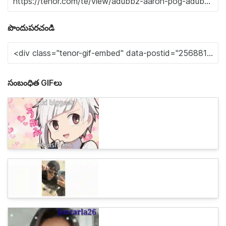
పొందుపరచండి
సంబంధిత GIFలు