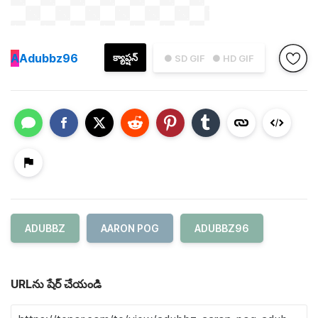
A
Adubbz96
క్యాప్షన్
● SD GIF
● HD GIF
ADUBBZ
AARON POG
ADUBBZ96
URLను షేర్ చేయండి