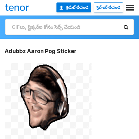
క్రియేట్ చేయండి
సైన్ ఇన్ చేయండి
Adubbz Aaron Pog Sticker