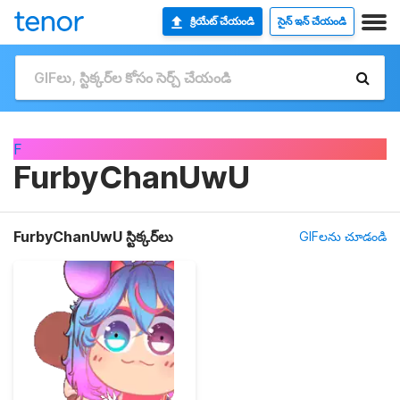
క్రియేట్ చేయండి
సైన్ ఇన్ చేయండి
F
FurbyChanUwU
FurbyChanUwU స్టిక్కర్‌లు
GIFలను చూడండి