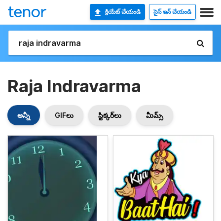
క్రియేట్ చేయండి
సైన్ ఇన్ చేయండి
Raja Indravarma
అన్నీ
GIFలు
స్టిక్కర్‌లు
మీమ్స్