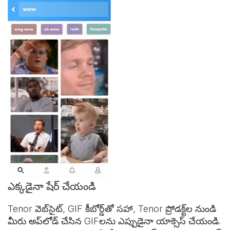
ఎక్కడైనా షేర్ చేయండి
Tenor వెబ్‌సైట్,
GIF కీబోర్డ్
‌తో సహా, Tenor ప్రోడక్ట్‌ల నుండి
మీరు అప్‌లోడ్ చేసిన GIFలను ఎప్పుడైనా యాక్సెస్ చేయండి.