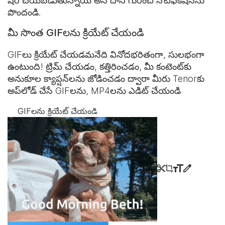
షేర్ చేయబడుతున్నాయి అనే దాని గురించి నోటిఫికేషన్‌ను
పొందండి.
మీ సొంత GIFలను క్రియేట్ చేయండి
GIFలు క్రియేట్ చేయడమనేది వినోదభరితంగా, సులభంగా
ఉంటుంది! ట్రిమ్ చేయడం, కత్తిరించడం, మీ కంటెంట్‌కు
అనుకూల క్యాప్షన్‌లను జోడించడం ద్వారా మీరు Tenorకు
అప్‌లోడ్ చేసే GIFలను, MP4లను ఎడిట్ చేయండి
GIFలను క్రియేట్ చేయండి