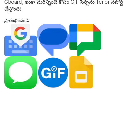
Gboard, ఇంకా మరిన్నింటి కోసం GIF సెర్చ్‌ను Tenor సపోర్ట్
చేస్తోంది!
ప్రారంభించండి