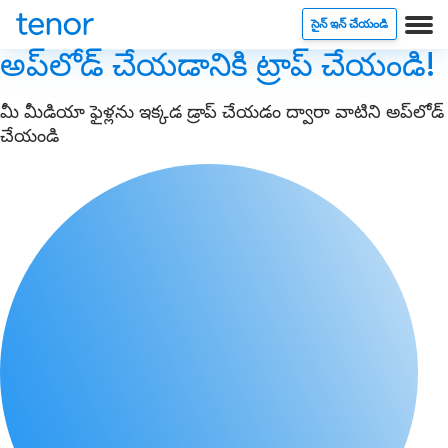
సైన్ ఇన్ చేయండి
అప్‌లోడ్ చేయడానికి ట్రాప్ చేయండి!
మీ మీడియా ఫైళ్లను ఇక్కడ డ్రాప్ చేయడం ద్వారా వాటిని అప్‌లోడ్
చేయండి