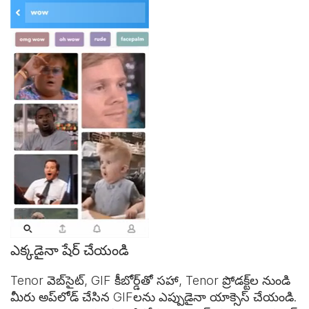
ఎక్కడైనా షేర్ చేయండి
Tenor వెబ్‌సైట్,
GIF కీబోర్డ్
‌తో సహా, Tenor ప్రోడక్ట్‌ల నుండి
మీరు అప్‌లోడ్ చేసిన GIFలను ఎప్పుడైనా యాక్సెస్ చేయండి.