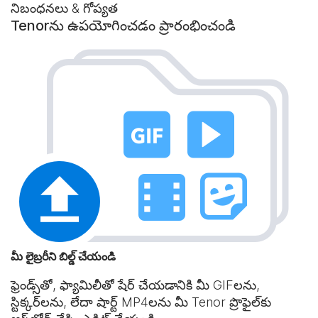
నిబంధనలు & గోప్యత
Tenorను ఉపయోగించడం ప్రారంభించండి
మీ లైబ్రరీని బిల్డ్ చేయండి
ఫ్రెండ్స్‌తో, ఫ్యామిలీతో షేర్ చేయడానికి మీ GIFలను,
స్టిక్కర్‌లను, లేదా షార్ట్ MP4లను మీ Tenor ప్రొఫైల్‌కు