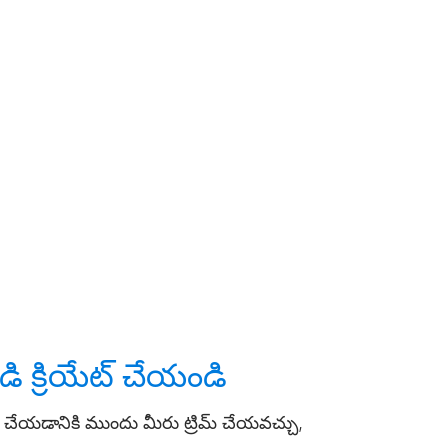
ండి
క్రియేట్ చేయండి
ర్ చేయడానికి ముందు మీరు ట్రిమ్ చేయవచ్చు,