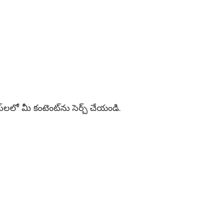
లలో మీ కంటెంట్‌ను సెర్చ్ చేయండి.