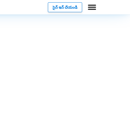
సైన్ ఇన్ చేయండి