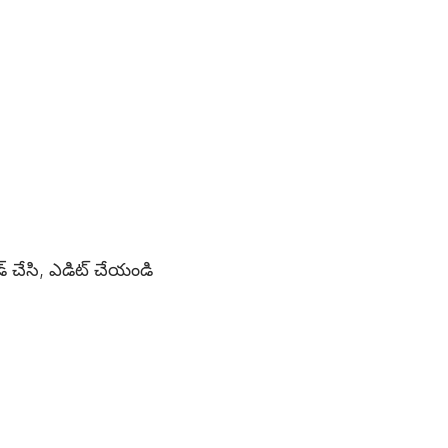
ోడ్ చేసి, ఎడిట్ చేయండి