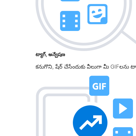
ట్యాగ్, అన్వేషణ
కనుగొని, షేర్ చేసేందుకు వీలుగా మీ GIFలను 