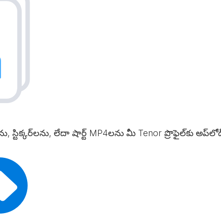
ను, స్టిక్కర్‌లను, లేదా షార్ట్ MP4లను మీ Tenor ప్రొఫైల్‌కు అప్‌ల