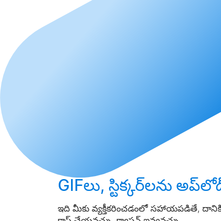
GIFలు, స్టిక్కర్‌లను
అప్‌లో
ఇది మీకు వ్యక్తీకరించడంలో సహాయపడితే, దానిక
క్రాప్ చేయవచ్చు, క్యాప్షన్ ఇవ్వవచ్చు.