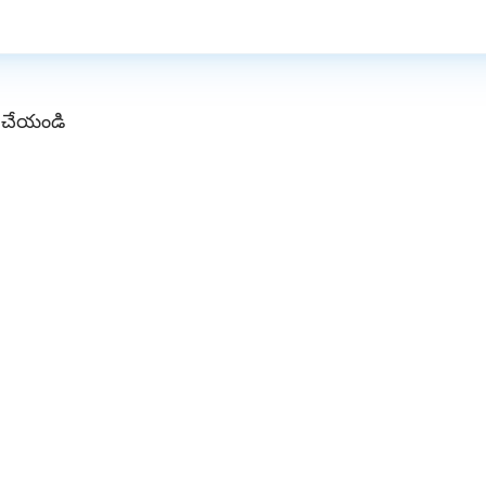
్ చేయండి