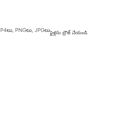
P4లు, PNGలు, JPGలు
ఫైళ్లను బ్రౌజ్ చేయండి