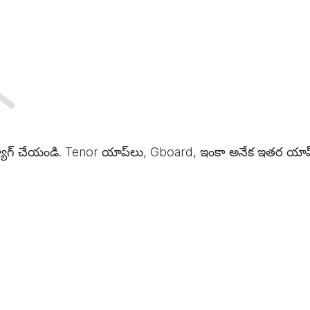
ట్యాగ్ చేయండి. Tenor యాప్‌లు, Gboard, ఇంకా అనేక ఇతర యాప్‌