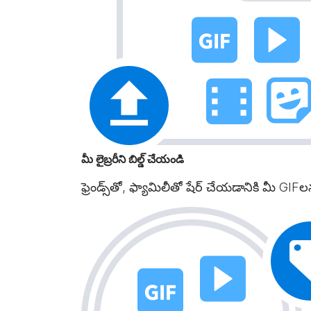
మీ లైబ్రరీని బిల్డ్ చేయండి
ఫ్రెండ్స్‌తో, ఫ్యామిలీతో షేర్ చేయడానికి మీ GIFల