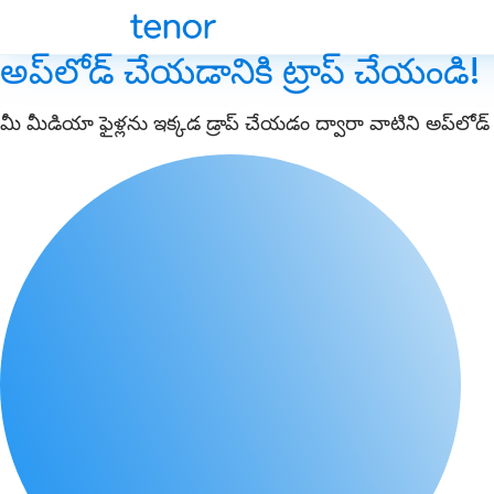
అప్‌లోడ్ చేయడానికి ట్రాప్ చేయండి!
మీ మీడియా ఫైళ్లను ఇక్కడ డ్రాప్ చేయడం ద్వారా వాటిని అప్‌లోడ