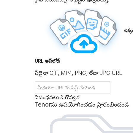
ఇక్క
URL అప్‌లోడ్
ఏదైనా GIF, MP4, PNG, లేదా JPG URL
నిబంధనలు & గోప్యత
Tenorను ఉపయోగించడం ప్రారంభించండి