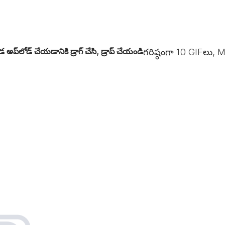
డ అప్‌లోడ్ చేయడానికి డ్రాగ్ చేసి, డ్రాప్ చేయండి
గరిష్ఠంగా
10
GIFలు, M