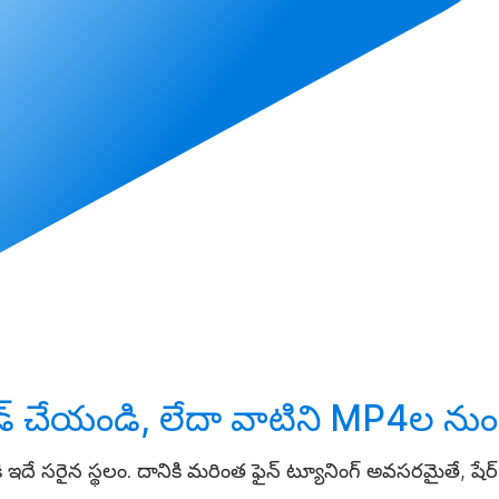
డ్ చేయండి
, లేదా వాటిని MP4ల ను
ి ఇదే సరైన స్థలం. దానికి మరింత ఫైన్ ట్యూనింగ్ అవసరమైతే, షే