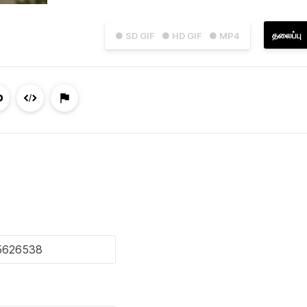
தலைப்பு
● SD GIF
● HD GIF
● MP4