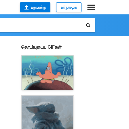
உருவாக்கு
உள்நுழைக
தொடர்புடைய GIFகள்