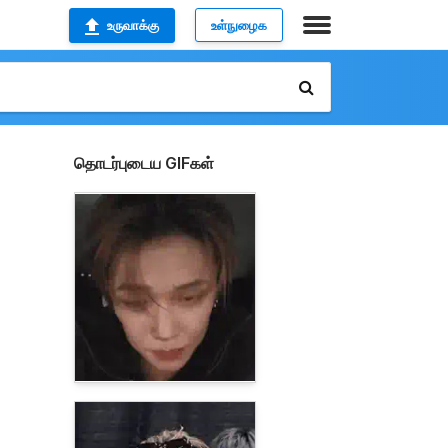
உருவாக்கு
உள்நுழைக
தொடர்புடைய GIFகள்