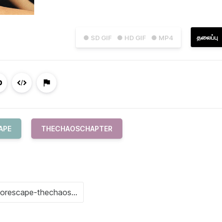
தலைப்பு
● SD GIF
● HD GIF
● MP4
APE
THECHAOSCHAPTER