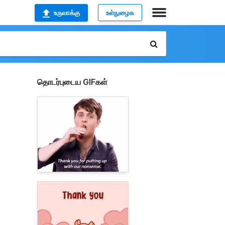
உருவாக்கு
உள்நுழைக
தொடர்புடைய GIFகள்