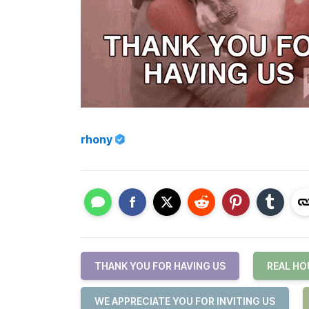
rhony
THANK YOU FOR HAVING US
REAL HO
WE APPRECIATE YOU FOR INVITING US