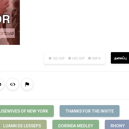
தலைப்பு
● SD GIF
● HD GIF
● MP4
USEWIVES OF NEW YORK
THANKS FOR THE INVITE
LUANN DE LESSEPS
DORINDA MEDLEY
RHONY