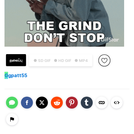
தலைப்பு
● SD GIF
● HD GIF
● MP4
G
gpatt55