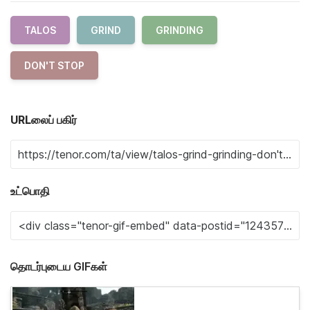
TALOS
GRIND
GRINDING
DON'T STOP
URLலைப் பகிர்
உட்பொதி
தொடர்புடைய GIFகள்