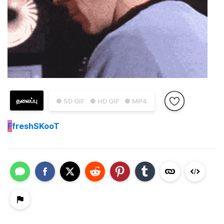
தலைப்பு
● SD GIF
● HD GIF
● MP4
F
freshSKooT