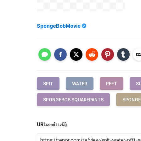
SpongeBobMovie
SPIT
WATER
PFFT
S
SPONGEBOB SQUAREPANTS
SPONGE
URLலைப் பகிர்