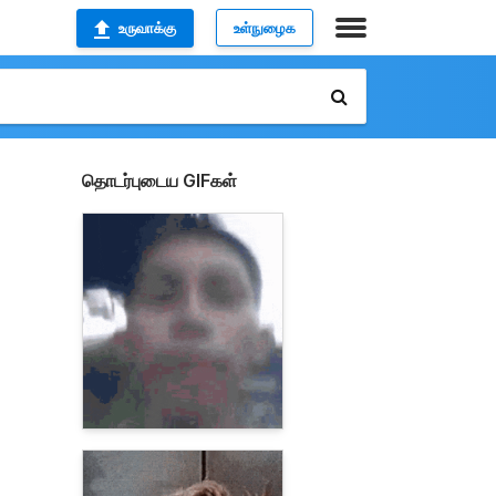
உருவாக்கு
உள்நுழைக
தொடர்புடைய GIFகள்