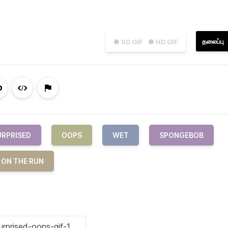
தலைப்பு
● SD GIF
● HD GIF
URPRISED
OOPS
WET
SPONGEBOB
 ON THE RUN