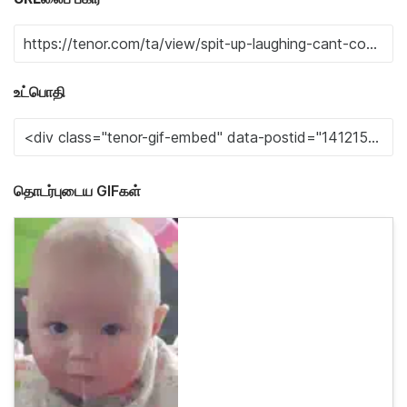
உட்பொதி
தொடர்புடைய GIFகள்