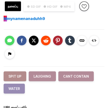
தலைப்பு
● SD GIF
● HD GIF
● MP4
M
mynamenanaduhh9
SPIT UP
LAUGHING
CANT CONTAIN
WATER
URLலைப் பகிர்