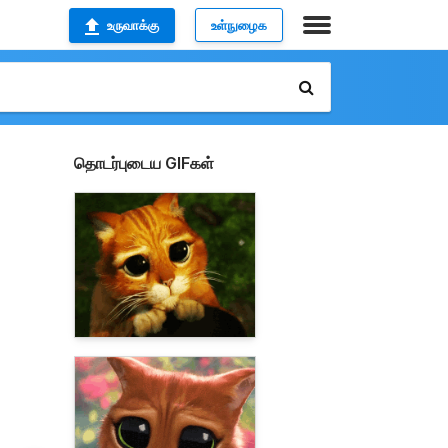
உருவாக்கு
உள்நுழைக
தொடர்புடைய GIFகள்