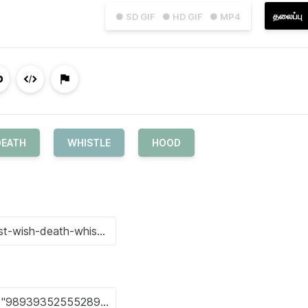
தலைப்பு
● SD GIF
● HD GIF
● MP4
DEATH
WHISTLE
HOOD