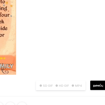
தலைப்பு
● SD GIF
● HD GIF
● MP4