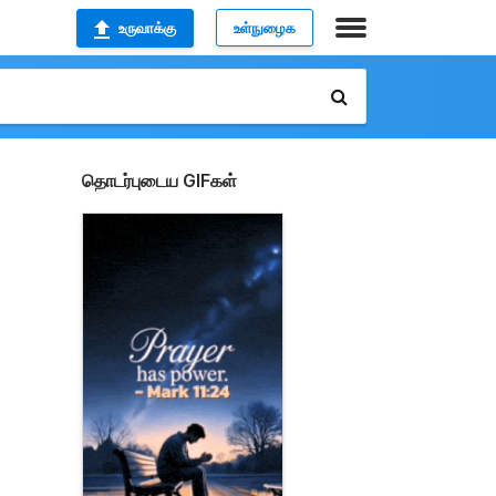
உருவாக்கு
உள்நுழைக
தொடர்புடைய GIFகள்