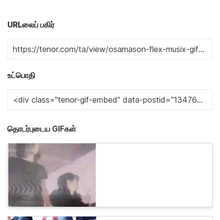
URLலைப் பகிர்
உட்பொதி
தொடர்புடைய GIFகள்