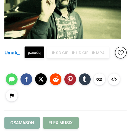
Umak_
தலைப்பு
● SD GIF
● HD GIF
● MP4
OSAMASON
FLEX MUSIX