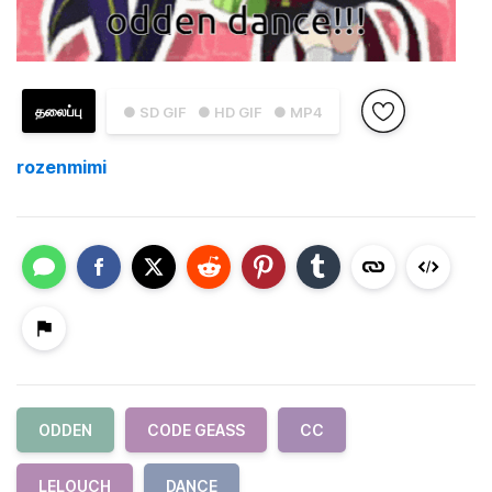
தலைப்பு
● SD GIF
● HD GIF
● MP4
rozenmimi
ODDEN
CODE GEASS
CC
LELOUCH
DANCE