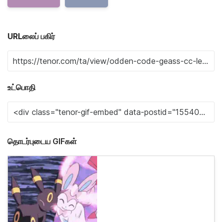
URLலைப் பகிர்
உட்பொதி
தொடர்புடைய GIFகள்