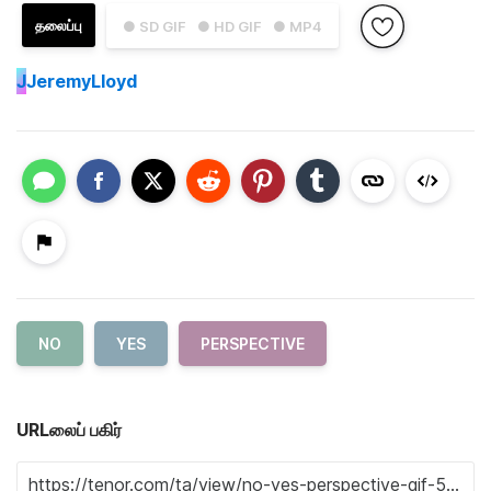
தலைப்பு
● SD GIF
● HD GIF
● MP4
J
JeremyLloyd
NO
YES
PERSPECTIVE
URLலைப் பகிர்