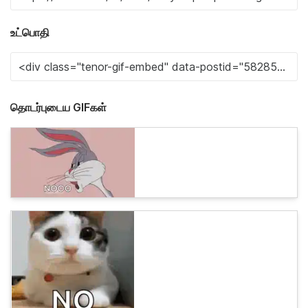
உட்பொதி
தொடர்புடைய GIFகள்