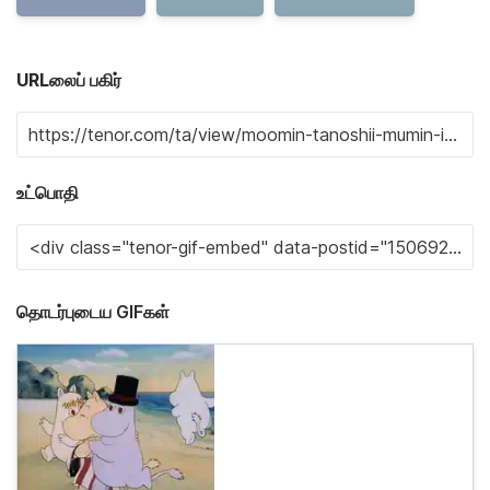
URLலைப் பகிர்
உட்பொதி
தொடர்புடைய GIFகள்