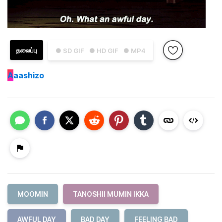
தலைப்பு
● SD GIF
● HD GIF
● MP4
A
aashizo
MOOMIN
TANOSHII MUMIN IKKA
AWFUL DAY
BAD DAY
FEELING BAD