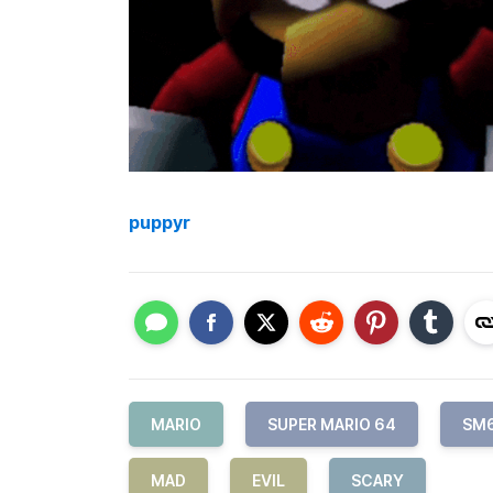
puppyr
MARIO
SUPER MARIO 64
SM
MAD
EVIL
SCARY