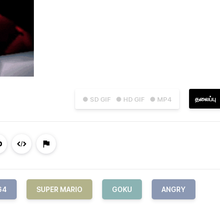
தலைப்பு
● SD GIF
● HD GIF
● MP4
64
SUPER MARIO
GOKU
ANGRY