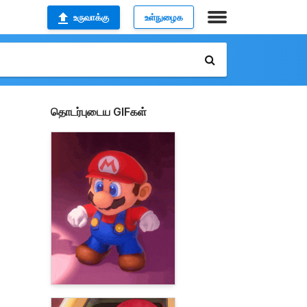
உருவாக்கு
உள்நுழைக
தொடர்புடைய GIFகள்