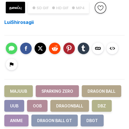
தலைப்பு
● SD GIF
● HD GIF
● MP4
LuiShirosagii
MAJUUB
SPARKING ZERO
DRAGON BALL
UUB
OOB
DRAGONBALL
DBZ
ANIME
DRAGON BALL GT
DBGT