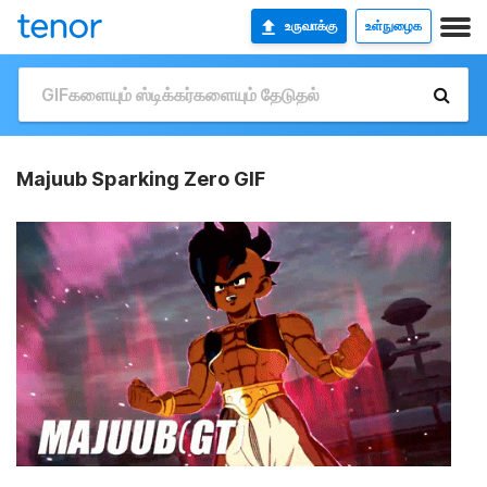
உருவாக்கு
உள்நுழைக
Majuub Sparking Zero GIF