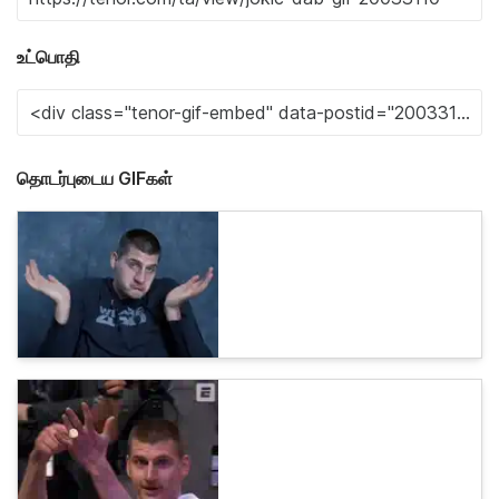
உட்பொதி
தொடர்புடைய GIFகள்