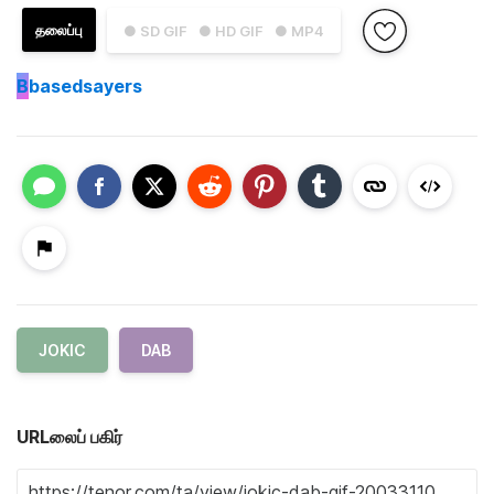
தலைப்பு
● SD GIF
● HD GIF
● MP4
B
basedsayers
JOKIC
DAB
URLலைப் பகிர்