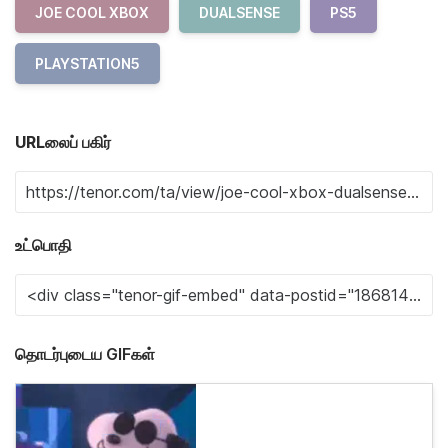
JOE COOL XBOX
DUALSENSE
PS5
PLAYSTATION5
URLலைப் பகிர்
உட்பொதி
தொடர்புடைய GIFகள்