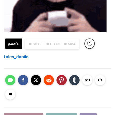
தலைப்பு
● SD GIF
● HD GIF
● MP4
tales_danilo