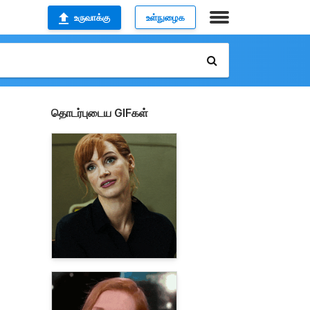
உருவாக்கு
உள்நுழைக
தொடர்புடைய GIFகள்