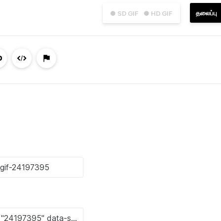
தலைப்பு
● SD GIF
● HD GIF