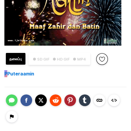
தலைப்பு
● SD GIF
● HD GIF
● MP4
P
Puteraamin