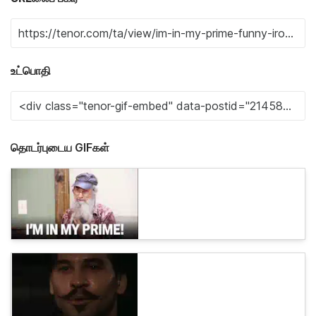
உட்பொதி
தொடர்புடைய GIFகள்