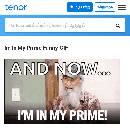
உருவாக்கு
உள்நுழைக
Im In My Prime Funny GIF