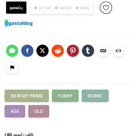
தலைப்பு
● SD GIF
● HD GIF
● MP4
G
gastaldog
IM IN MY PRIME
FUNNY
IRONIC
AGE
OLD
URLலைப் பகிர்