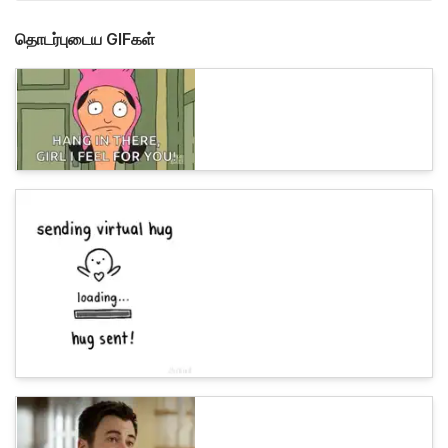
தொடர்புடைய GIFகள்