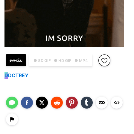
தலைப்பு
● SD GIF
● HD GIF
● MP4
D
DCTREY