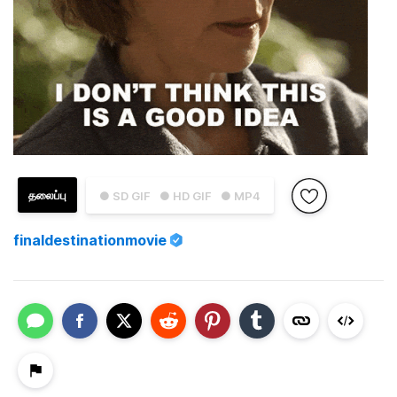
தலைப்பு
● SD GIF
● HD GIF
● MP4
finaldestinationmovie