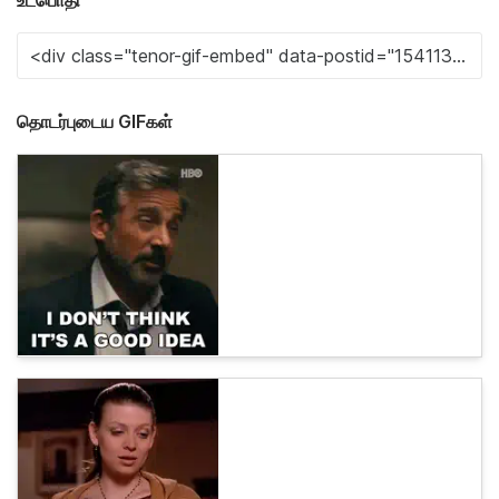
உட்பொதி
தொடர்புடைய GIFகள்