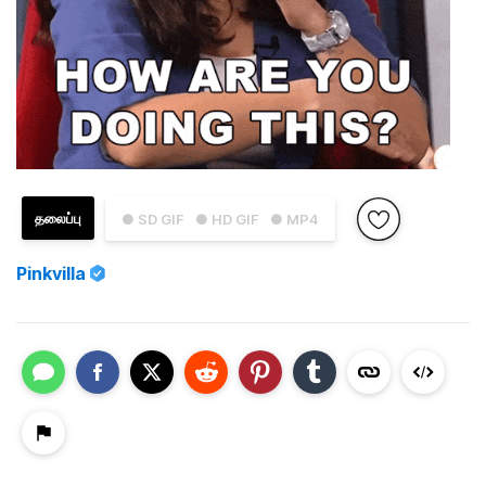
தலைப்பு
● SD GIF
● HD GIF
● MP4
Pinkvilla