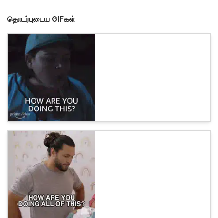
தொடர்புடைய GIFகள்