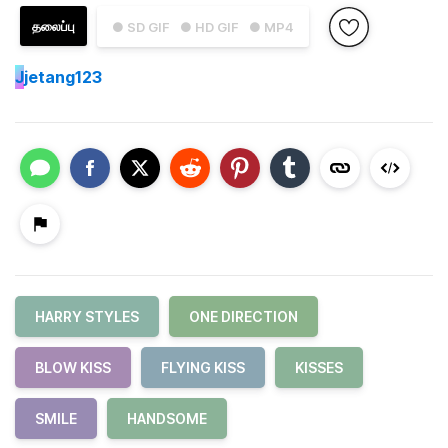
தலைப்பு
● SD GIF
● HD GIF
● MP4
J
jetang123
HARRY STYLES
ONE DIRECTION
BLOW KISS
FLYING KISS
KISSES
SMILE
HANDSOME