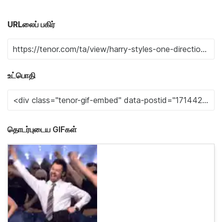
URLலைப் பகிர்
உட்பொதி
தொடர்புடைய GIFகள்